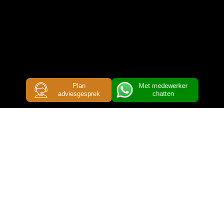
Met medewerker
Plan
adviesgesprek
chatten
SLIM
VERWARMEN
DIRECT BESPAREN, MEER COMFORT